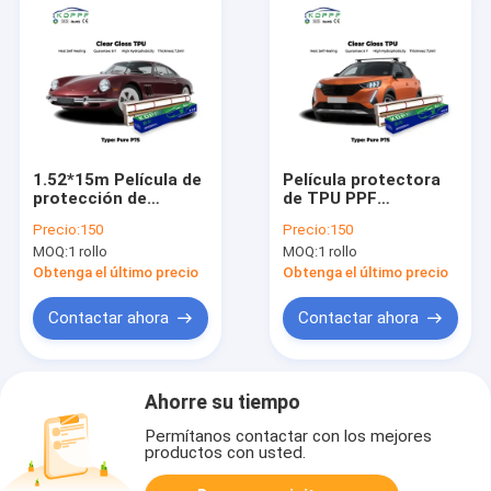
1.52*15m Película de
Película protectora
protección de
de TPU PPF
pintura transparente
transparente
Precio:
150
Precio:
150
contra amarilleo para
antiarañazos para
MOQ:
1 rollo
MOQ:
1 rollo
automóviles
envolver
automóviles, película
Obtenga el último precio
Obtenga el último precio
protectora
autocurable para
Contactar ahora
Contactar ahora
automóviles
Ahorre su tiempo
Permítanos contactar con los mejores
productos con usted.