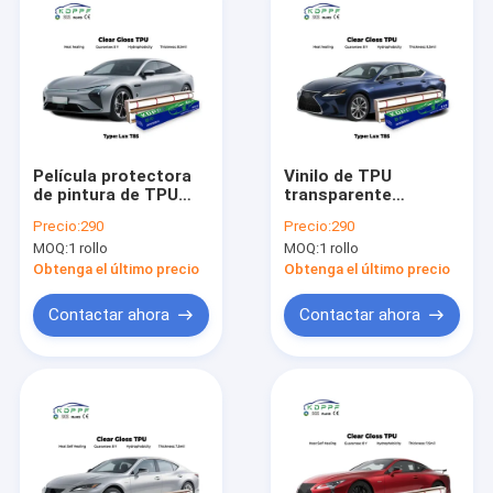
Película protectora
Vinilo de TPU
de pintura de TPU
transparente
para coche,
antiarañazos para
Precio:
290
Precio:
290
transparente, 8.5mil,
protección de
MOQ:
1 rollo
MOQ:
1 rollo
antiarañazos, con
pintura de
reparación térmica
automóviles al por
Obtenga el último precio
Obtenga el último precio
mayor
Contactar ahora
Contactar ahora
Inicio
Productos
Videos