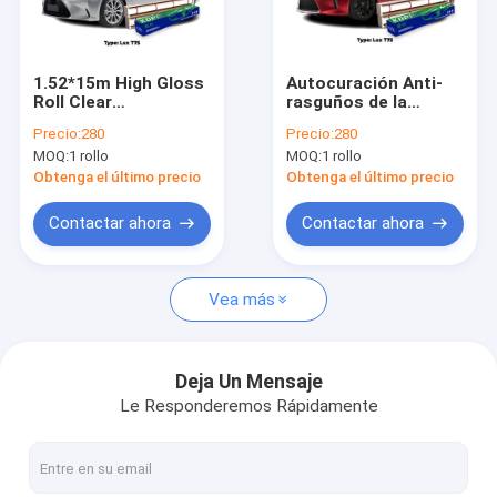
Sobre nosotros
Visita a la fábrica
1.52*15m High Gloss
Autocuración Anti-
Roll Clear
rasguños de la
Control de Calidad
Transparente
pintura de la
Precio:
280
Precio:
280
Anticorriente
carrocería del
MOQ:
1 rollo
MOQ:
1 rollo
Transparente PPF
automóvil Película de
Contacto
para automóviles
protección clara Tpu
Obtenga el último precio
Obtenga el último precio
Ppf
Solicitar una cotización
Contactar ahora
Contactar ahora
Vea más
Película protectora de pintura brillante
Película protectora de pintura de color
Deja Un Mensaje
Le Responderemos Rápidamente
Película de protección de pintura mate
Película de protección de pintura de fibra de carbono