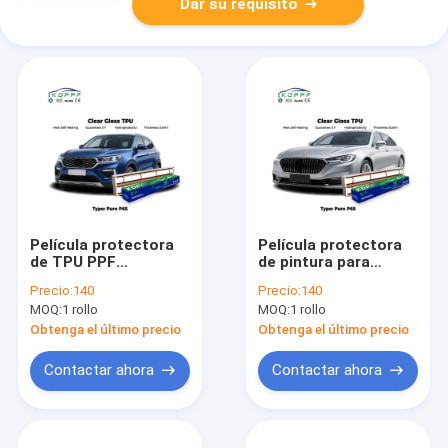
Dar su requisito
Película protectora
Película protectora
de TPU PPF
de pintura para
transparente,
carrocería de coche
Precio:
140
Precio:
140
autocurativa,
transparente de TPU
MOQ:
1 rollo
MOQ:
1 rollo
antiarañazos,
autocurable, película
protección de
de TPU PPF brillante
Obtenga el último precio
Obtenga el último precio
pintura transparente
y transparente
para la carrocería del
Contactar ahora
Contactar ahora
coche