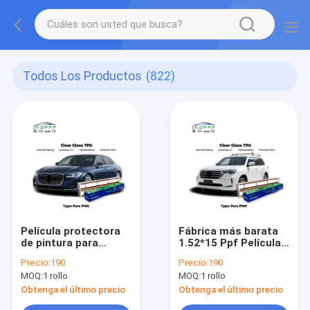
Todos Los Productos
(822)
Película protectora
Fábrica más barata
de pintura para
1.52*15 Ppf Película
carrocería con
transparente
Precio:
190
Precio:
190
autocuración
transparente para
MOQ:
1 rollo
MOQ:
1 rollo
brillante y
envolver coches Tpu
transparente de
PPF para coches
Obtenga el último precio
Obtenga el último precio
15*1.52M