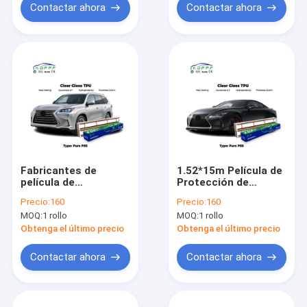
Contactar ahora
Contactar ahora
Fabricantes de
1.52*15m Película de
película de
Protección de
protección de
Pintura Transparente
Precio:
160
Precio:
160
pintura Tpu Ppf,
TPU PPF Autocurable
MOQ:
1 rollo
MOQ:
1 rollo
vinilo protector para
de Fabricantes
coche, PPF
Obtenga el último precio
Obtenga el último precio
transparente
Contactar ahora
Contactar ahora