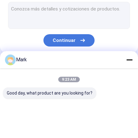
PPF de carbono forjado
Revestimiento de vinilo para automóviles
Película de protección del parabrisas
Continuar
película de la protección de la linterna
Tintura de ventanas de automóviles
Mark
Nuestras Categorías
Película de PPF automática
9:23 AM
película del coche del tpu
Good day, what product are you looking for?
Película protectora
Película protectora
Película de
de pintura brillante
de pintura de color
protección de
pintura mate