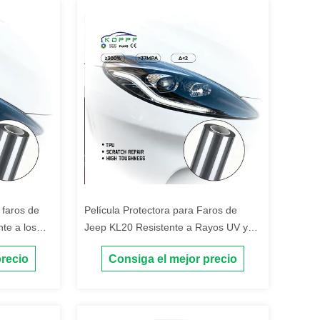
 faros de
Película Protectora para Faros de
te a los
Jeep KL20 Resistente a Rayos UV y
Autoreparable, TPU PPF para Faros
precio
Consiga el mejor precio
de Coche, Comparación de Películas
Protectoras para Coches