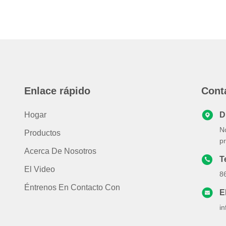
Enlace rápido
Cont
Hogar
D
No
Productos
pr
Acerca De Nosotros
T
El Video
8
Éntrenos En Contacto Con
E
i