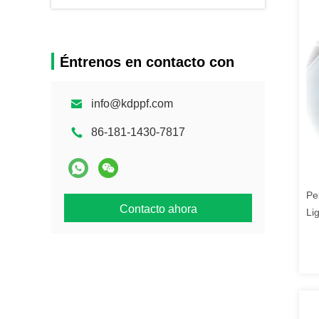
Éntrenos en contacto con
info@kdppf.com
86-181-1430-7817
Pe
Contacto ahora
Li
lo
pa