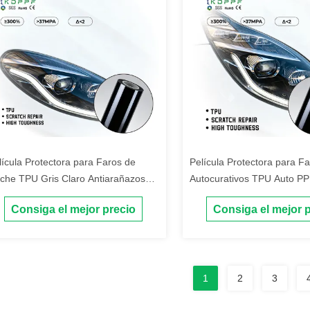
lícula Protectora para Faros de
Película Protectora para F
che TPU Gris Claro Antiarañazos
Autocurativos TPU Auto PP
toreparable
1.52X15m Película PPF pa
Consiga el mejor precio
Consiga el mejor 
Negro Oscuro Película Prot
Faros de Automóvil Antirra
1
2
3