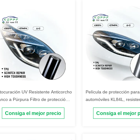
tocuración UV Resistente Anticorcho
Película de protección para
anco a Púrpura Filtro de protección
automóviles KL84L, resisten
 faro Tesla Filtro de protección del
rayos UV y autocurante.
Consiga el mejor precio
Consiga el mejor 
ro TPU PPF para automóviles