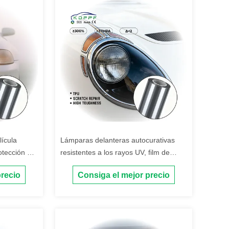
ícula
Lámparas delanteras autocurativas
otección de
resistentes a los rayos UV, film de
 UV
protección contra arañazos, lámparas
precio
Consiga el mejor precio
TPU luz
delanteras TPU, PPF para automóviles
viles