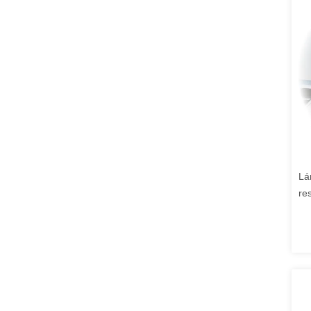
Lá
re
pr
de