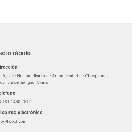
acto rápido
irección
 9, calle Huihua, distrito de Jintan, ciudad de Changzhou,
ovincia de Jiangsu, China
eléfono
6-181-1430-7817
l correo electrónico
nfo@kdppf.com