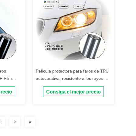
aros
Película protectora para faros de TPU
F Film
autocurativa, resistente a los rayos UV
ra Faros
y a los arañazos, para automóviles
precio
Consiga el mejor precio
ectora para
yaduras
4