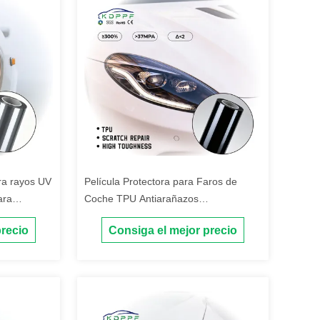
tra rayos UV
Película Protectora para Faros de
ara
Coche TPU Antiarañazos
Autoreparable Resistente a Rayos UV
precio
Consiga el mejor precio
Gris Oscuro