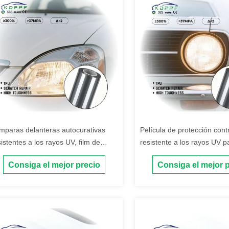
mparas delanteras autocurativas
Película de protección con
sistentes a los rayos UV, film de
resistente a los rayos UV p
otección contra arañazos, lámparas
automóviles
Consiga el mejor precio
Consiga el mejor 
lanteras TPU, PPF para automóviles