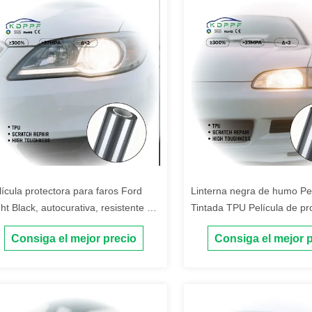
lícula protectora para faros Ford
Linterna negra de humo Pel
ght Black, autocurativa, resistente a
Tintada TPU Película de pr
s rayos UV, antiarañazos, TPU PPF
luz delantera autocurativa
Consiga el mejor precio
Consiga el mejor 
ra faros de automóviles
resistente a los arañazos 
delantera PPF para automó