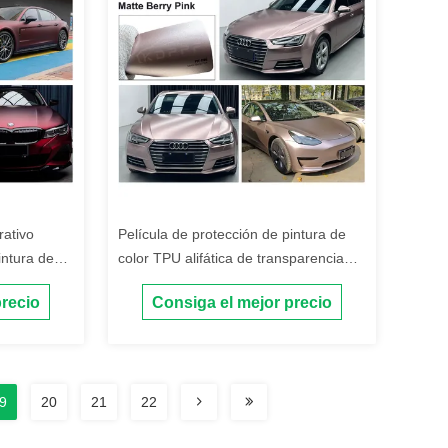
rativo
Película de protección de pintura de
intura de
color TPU alifática de transparencia
e envoltura
con separabilidad pelable y
precio
Consiga el mejor precio
te
pegamento Ashland
9
20
21
22