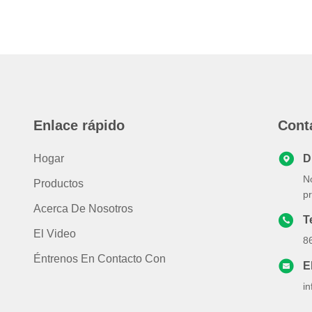
Enlace rápido
Cont
Hogar
D
No
Productos
pr
Acerca De Nosotros
T
El Video
8
Éntrenos En Contacto Con
E
i