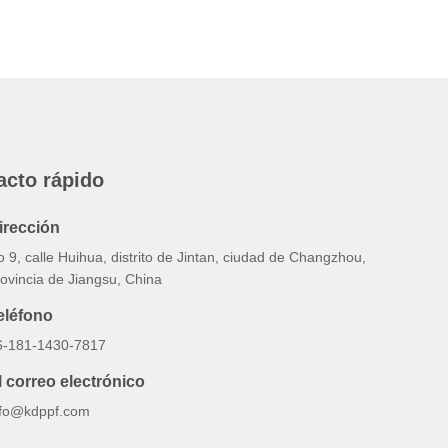
acto rápido
irección
 9, calle Huihua, distrito de Jintan, ciudad de Changzhou,
ovincia de Jiangsu, China
eléfono
6-181-1430-7817
l correo electrónico
nfo@kdppf.com