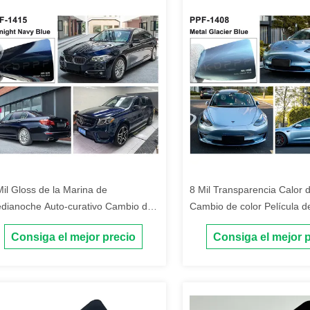
Mil Gloss de la Marina de
8 Mil Transparencia Calor 
dianoche Auto-curativo Cambio de
Cambio de color Película d
lor Película de protección de pintura
de pintura con capa superi
Consiga el mejor precio
Consiga el mejor 
hidrofóbica