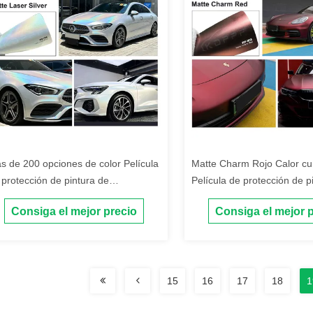
s de 200 opciones de color Película
Matte Charm Rojo Calor cu
 protección de pintura de
Película de protección de p
tomóviles con pegamento Ashland
color Hidrofobia Película d
Consiga el mejor precio
Consiga el mejor 
de automóviles de color ma
15
16
17
18
1