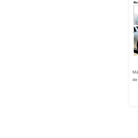
Má
de
au