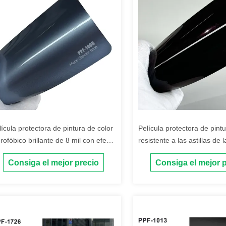
lícula protectora de pintura de color
Película protectora de pintu
drofóbico brillante de 8 mil con efecto
resistente a las astillas de 
 autocuración y pegamento Ashland
Consiga el mejor precio
Consiga el mejor 