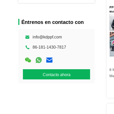
Éntrenos en contacto con
info@kdppf.com
86-181-1430-7817
8 
Contacto ahora
Me
co