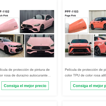
lícula de protección de pintura de
Película de protección de p
lor rosa de durazno autocurante
color TPU de color rosa alif
52X16m Película PPF de color
pulgadas x 53 pies Película
Consiga el mejor precio
Consiga el mejor 
tibacteriano
envoltura de color PPF