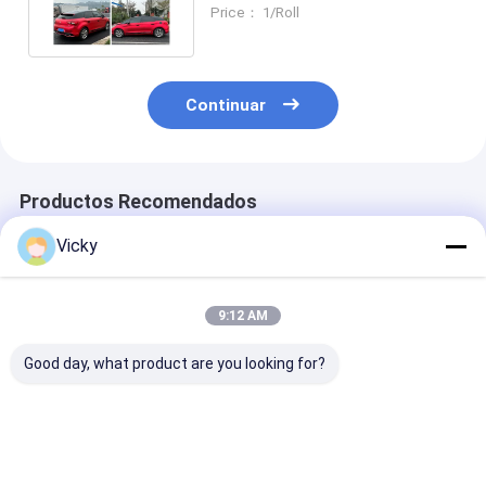
resistencia a los arañazos
Price： 1/Roll
Continuar
Productos Recomendados
Vicky
9:12 AM
Good day, what product are you looking for?
Película de
Película protectora
Película de
protección de
de pintura de color
protección de
pintura de color TPU
TPU PPF Racing
pintura TPU d
PPF Volcán Gris
Yellow Película
verde de
Autoreparación
protectora de TPU
autocuración 
Mejor precio
Mejor precio
Mejor pre