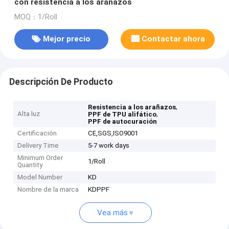
con resistencia a los arañazos
MOQ：1/Roll
Mejor precio
Contactar ahora
Descripción De Producto
,
Resistencia a los arañazos
Alta luz
,
PPF de TPU alifático
PPF de autocuración
Certificación
CE,SGS,ISO9001
Delivery Time
5-7 work days
Minimum Order
1/Roll
Quantity
Model Number
KD
Nombre de la marca
KDPPF
Vea más